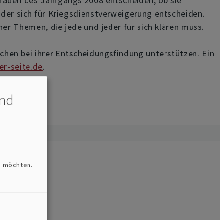
rauen des Jahrgangs 2008 entscheiden, ob sie
oder sich für Kriegsdienstverweigerung entscheiden.
her Themen, die jede und jeder für sich klären muss.
hen bei ihrer Entscheidungsfindung unterstützen. Ein
er-seite.de
.
und
n möchten.