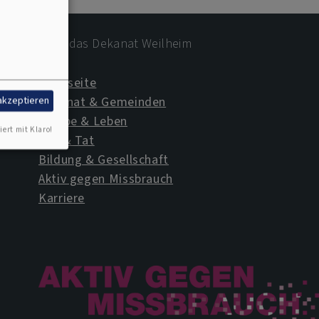
Über das Dekanat Weilheim
Startseite
Dekanat & Gemeinden
 akzeptieren
Glaube & Leben
iert mit Klaro!
Rat & Tat
Bildung & Gesellschaft
Aktiv gegen Missbrauch
Karriere