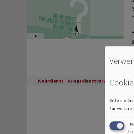
A
Termine
g
E
B
ELKB
g
Verwen
Cookie
Wehrdienst
Kriegsdienstverweigerung
Bitte die D
Für weitere
F
Spe