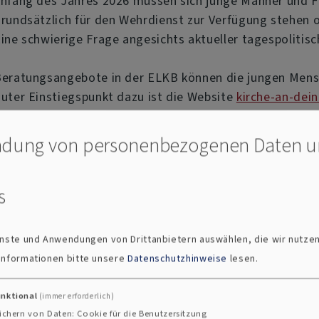
nfang des Jahres 2026 müssen sich junge Männer und F
rundsätzlich für den Wehrdienst zur Verfügung stehen 
ine schwierige Frage angesichts aktueller tagespolitisc
eratungsangebote in der ELKB können die jungen Mensc
uter Einstiegspunkt dazu ist die Website
kirche-an-dein
dung von personenbezogenen Daten 
s
ienste und Anwendungen von Drittanbietern auswählen, die wir nutze
 Informationen bitte unsere
Datenschutzhinweise
lesen.
unktional
(immer erforderlich)
ichern von Daten: Cookie für die Benutzersitzung