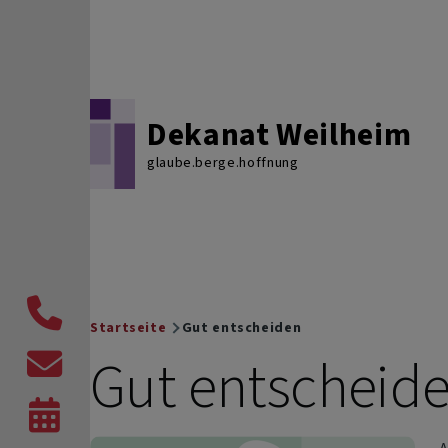
Direkt zum Inhalt
Dekanat Weilheim
glaube.berge.hoffnung
Telefon
Startseite
Gut entscheiden
Breadcrumb
Gut entscheid
Kontaktformular
Veranstaltungen,