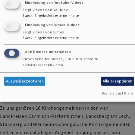
Einbindung von Youtube-Videos
Zeigt Videos von Youtube
Zweck
:
Eingebettete externe Inhalte
Engagement leben - Verantwortung übernehmen
Einbindung von Vimeo-Videos
Zeigt Videos von Vimeo
Zweck
:
Eingebettete externe Inhalte
Partner:innen
Alle Dienste umschalten
Diesen Schalter nutzen, um alle Dienste zu
aktivieren/deaktivieren.
Auswahl akzeptieren
Alle akzeptieren
Unsere 16 Kirchengemeinden
Realisiert mit Klaro!
Zu uns gehören 16 Kirchengemeinden in den vier
Landkreisen Garmisch-Partenkirchen, Landsberg am Lech,
Starnberg und Weilheim-Schongau. Die Kirchengemeinden
bieten ein reichhaltiges Angebot für jung und alt, von