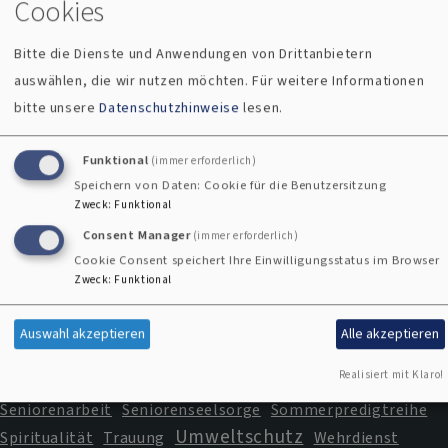
Cookies
Dekanat
Berufung
Bonhoffer
Dekanatsentwicklung
Demokratie
Dekanatsjugend
Bitte die Dienste und Anwendungen von Drittanbietern
Diakonie
ELKB
Erwachsenenbildung
auswählen, die wir nutzen möchten.
Für weitere Informationen
Evangelische Jugend
Familie
Familienarbeit
bitte unsere
Datenschutzhinweise
lesen.
GlaubenLeben
Familienfreundliche Kirche
Gospelfestival
Haus der Kirche
Karriere
KHS
Funktional
(immer erforderlich)
Kindergarten
Kindertageseinrichtung
Speichern von Daten: Cookie für die Benutzersitzung
Zweck
:
Funktional
Kirche im Urlaub
Kircheneintritt
Kirchenkreis
Consent Manager
Kirchenmusik
KITA
Klima
Klinikseelsorge
(immer erforderlich)
Cookie Consent speichert Ihre Einwilligungsstatus im Browser
Kulturdolmetscher
Kriegsdienstverweigerung
Zweck
:
Funktional
Missbrauch
Lindenbichl
MAV
mesner
Naturspiritualität
Notfallseelsorge
Patientenvorsorge
Auswahl akzeptieren
Alle akzeptieren
Pfarramt
Pilgern
Profil und Konzentration
Prävention
Realisiert mit Klaro!
Schöpfung bewahren
SeeTalk
Seniorenarbeit
Seniorenseelsorge
Sommerpredigtreihe
Umweltschutz
Spiritualität
Trauung
Wehrdienst