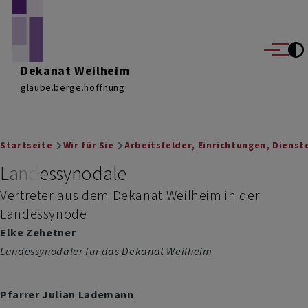
Direkt zum Inhalt
Menü
Dekanat Weilheim
glaube.berge.hoffnung
Breadcrumb
Startseite
Wir für Sie
Arbeitsfelder, Einrichtungen, Diens
Landessynodale
Vertreter aus dem Dekanat Weilheim in der
Landessynode
Elke Zehetner
Landessynodaler für das Dekanat Weilheim
Pfarrer Julian Lademann