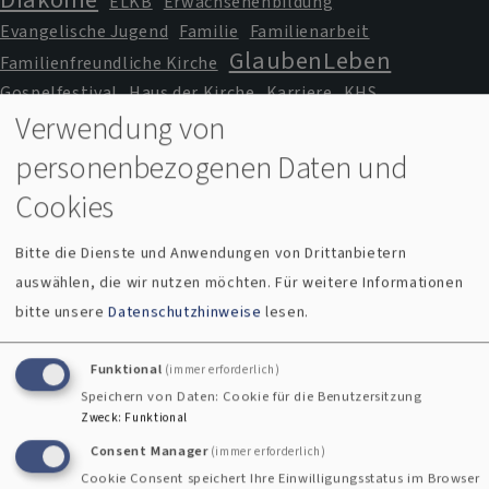
ELKB
Erwachsenenbildung
Evangelische Jugend
Familie
Familienarbeit
GlaubenLeben
Familienfreundliche Kirche
Gospelfestival
Haus der Kirche
Karriere
KHS
Verwendung von
Kindergarten
Kindertageseinrichtung
Kirche im Urlaub
Kircheneintritt
Kirchenkreis
personenbezogenen Daten und
Kirchenmusik
KITA
Klima
Klinikseelsorge
Cookies
Kulturdolmetscher
Kriegsdienstverweigerung
Missbrauch
Lindenbichl
MAV
mesner
Bitte die Dienste und Anwendungen von Drittanbietern
Naturspiritualität
Notfallseelsorge
Patientenvorsorge
auswählen, die wir nutzen möchten.
Für weitere Informationen
Pfarramt
Pilgern
Profil und Konzentration
bitte unsere
Datenschutzhinweise
lesen.
Prävention
Schöpfung bewahren
SeeTalk
Seniorenarbeit
Seniorenseelsorge
Sommerpredigtreihe
Funktional
(immer erforderlich)
Umweltschutz
Speichern von Daten: Cookie für die Benutzersitzung
Spiritualität
Trauung
Wehrdienst
Zweck
:
Funktional
Weihnachten
Consent Manager
(immer erforderlich)
Cookie Consent speichert Ihre Einwilligungsstatus im Browser