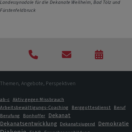
Landessynodale für die Dekanate Weilheim, Bad Tölz und
Fürstenfeldbruck
Telefon
Kontaktformular
Veranstaltung
Termine
Themen, Angebote, Perspektiven
ab-c
Aktiv gegen Missbrauch
Arbeitsbewältigungs-Coaching
Berggottesdienst
Beruf
Dekanat
Berufung
Bonhoffer
Dekanatsentwicklung
Demokratie
Dekanatsjugend
Diakonie