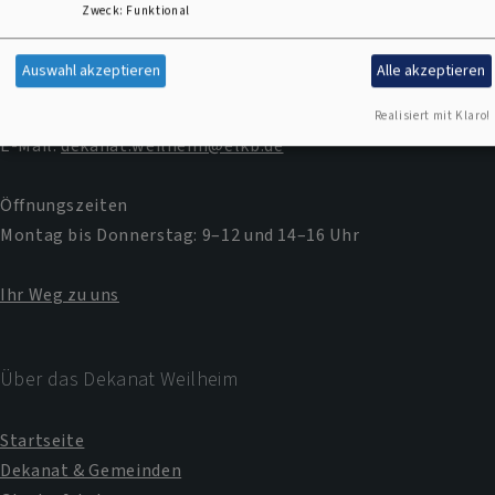
Zweck
:
Funktional
Kontakt
Auswahl akzeptieren
Alle akzeptieren
Am Öferl 8 | 82362 Weilheim
Telefon:
+49 881 9291 40
Realisiert mit Klaro!
E-Mail:
dekanat.weilheim@elkb.de
Öffnungszeiten
Montag bis Donnerstag: 9–12 und 14–16 Uhr
Ihr Weg zu uns
Über das Dekanat Weilheim
Startseite
Dekanat & Gemeinden