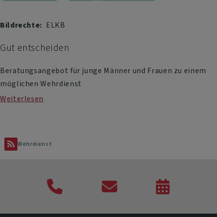
Bildrechte
ELKB
Gut entscheiden
Beratungsangebot für junge Männer und Frauen zu einem
möglichen Wehrdienst
Weiterlesen
über
Gut
entscheiden
Wehrdienst
Telefon
Kontaktformular
Veranstaltung
Termine