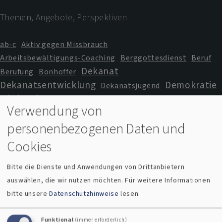
Themen, Angebote, Perspektiven
ab-c
Aktiv gegen Missbrauch
Arbeitsbewältigungs-Coaching
Berggottesdienst
Beruf
Dekanat
Berufung
Bonhoffer
Dekanatsentwicklung
Demokratie
Dekanatsjugend
Diakonie
ELKB
Erwachsenenbildung
Verwendung von
Evangelische Jugend
Familie
Familienarbeit
personenbezogenen Daten und
GlaubenLeben
Familienfreundliche Kirche
Gospelfestival
Haus der Kirche
Karriere
KHS
Cookies
Kindergarten
Kindertageseinrichtung
Kirche im Urlaub
Bitte die Dienste und Anwendungen von Drittanbietern
Kircheneintritt
Kirchenkreis
auswählen, die wir nutzen möchten.
Für weitere Informationen
KITA
Kirchenmusik
Klima
Klinikseelsorge
bitte unsere
Datenschutzhinweise
lesen.
Kulturdolmetscher
Kriegsdienstverweigerung
Missbrauch
Lindenbichl
MAV
mesner
Funktional
(immer erforderlich)