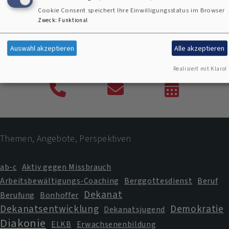
Cookie Consent speichert Ihre Einwilligungsstatus im Browser
Zweck
:
Funktional
Auswahl akzeptieren
Alle akzeptieren
Realisiert mit Klaro!
Telefon
Kontaktformular
Veranstaltung
Termine
Themen, Angebote, Perspektiven
ab-c
Aktiv gegen Missbrauch
Arbeitsbewältigungs-Coaching
Berggottesdienst
Beruf
Dekanat
Berufung
Bonhoffer
Dekanatsentwicklung
Demokratie
Dekanatsjugend
Diakonie
ELKB
Erwachsenenbildung