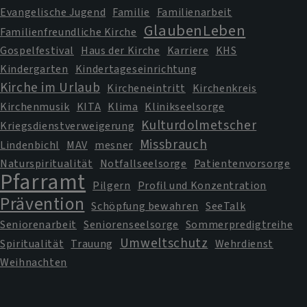
Evangelische Jugend
Familie
Familienarbeit
GlaubenLeben
Familienfreundliche Kirche
Gospelfestival
Haus der Kirche
Karriere
KHS
Kindergarten
Kindertageseinrichtung
Kirche im Urlaub
Kircheneintritt
Kirchenkreis
Kirchenmusik
KITA
Klima
Klinikseelsorge
Kulturdolmetscher
Kriegsdienstverweigerung
Missbrauch
Lindenbichl
MAV
mesner
Naturspiritualität
Notfallseelsorge
Patientenvorsorge
Pfarramt
Pilgern
Profil und Konzentration
Prävention
Schöpfung bewahren
SeeTalk
Seniorenarbeit
Seniorenseelsorge
Sommerpredigtreihe
Umweltschutz
Spiritualität
Trauung
Wehrdienst
Weihnachten