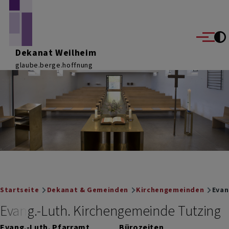
Direkt zum Inhalt
Menü
Dekanat Weilheim
glaube.berge.hoffnung
Breadcrumb
Startseite
Dekanat & Gemeinden
Kirchengemeinden
Evan
Evang.-Luth. Kirchengemeinde Tutzing
Evang.-Luth. Pfarramt
Bürozeiten