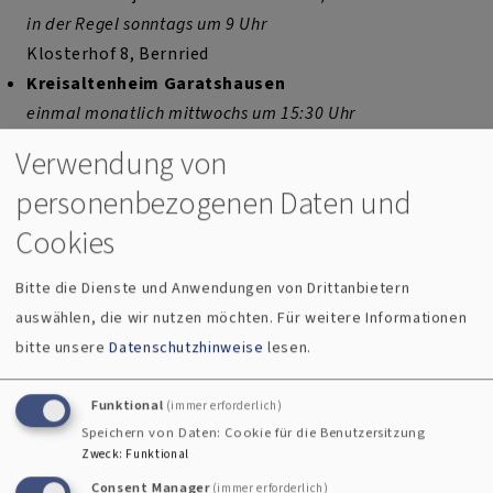
in der Regel sonntags um 9 Uhr
Klosterhof 8, Bernried
Kreisaltenheim Garatshausen
einmal monatlich mittwochs um 15:30 Uhr
Franz-Eisele-Allee 1, Feldafing
Verwendung von
Krankenhauskapelle im Benedictuskrankenhaus
personenbezogenen Daten und
einmal monatlich donnerstags um 16 Uhr
Bahnhofstraße 5, Tutzing
Cookies
Gemeindehaus
Bitte die Dienste und Anwendungen von Drittanbietern
auswählen, die wir nutzen möchten.
Für weitere Informationen
Tutzing
bitte unsere
Datenschutzhinweise
lesen.
Hörmannstraße 8a, Tutzing
Funktional
(immer erforderlich)
Speichern von Daten: Cookie für die Benutzersitzung
Zweck
:
Funktional
Pfarramt
Consent Manager
(immer erforderlich)