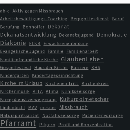
ab-c
Aktiv gegen Missbrauch
Arbeitsbewältigungs-Coaching
Berggottesdienst
Beruf
Dekanat
Berufung
Bonhoffer
Dekanatsentwicklung
Demokratie
Dekanatsjugend
Diakonie
ELKB
Erwachsenenbildung
Evangelische Jugend
Familie
Familienarbeit
GlaubenLeben
Familienfreundliche Kirche
Gospelfestival
Haus der Kirche
Karriere
KHS
Kindergarten
Kindertageseinrichtung
Kirche im Urlaub
Kircheneintritt
Kirchenkreis
Kirchenmusik
KITA
Klima
Klinikseelsorge
Kulturdolmetscher
Kriegsdienstverweigerung
Missbrauch
Lindenbichl
MAV
mesner
Naturspiritualität
Notfallseelsorge
Patientenvorsorge
Pfarramt
Pilgern
Profil und Konzentration