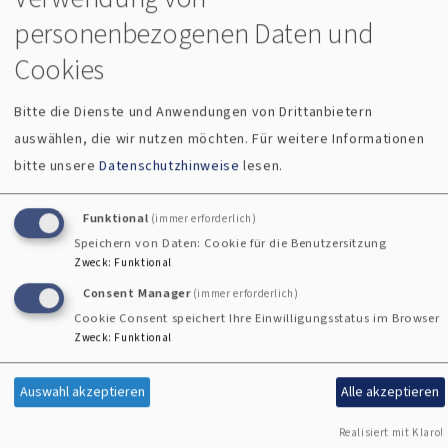
Klimaschutz bis Menschenrechte haben ganz viel mit dem
personenbezogenen Daten und
christlichen Glauben und seiner Ethik zu tun. Außerdem
Cookies
möchte ich Jugendlichen etwas zutrauen, mit Rat und Tat
dabei sein, den eigenen Weg im Leben zu finden, Fragen
Bitte die Dienste und Anwendungen von Drittanbietern
über Gott und die Welt ehrlich zu diskutieren und dabei auch
auswählen, die wir nutzen möchten.
Für weitere Informationen
unbedingt miteinander Spaß haben und Gemeinschaft
bitte unsere
Datenschutzhinweise
lesen.
erleben.
Funktional
(immer erforderlich)
Speichern von Daten: Cookie für die Benutzersitzung
Zweck
:
Funktional
Consent Manager
(immer erforderlich)
Cookie Consent speichert Ihre Einwilligungsstatus im Browser
Zweck
:
Funktional
Telefon
Kontaktformular
Veranstaltung
Termine
Auswahl akzeptieren
Alle akzeptieren
Themen, Angebote, Perspektiven
Realisiert mit Klaro!