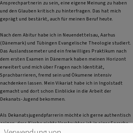
Ansprechpartnerin zu sein, eine eigene Meinung zu haben
und den Glauben kritisch zu hinterfragen. Das hat mich
geprägt und bestärkt, auch für meinen Beruf heute.
Nach dem Abitur habe ich in Neuendettelsau, Aarhus
(Dänemark) und Tübingen Evangelische Theologie studiert.
Das Auslandssemeter und ein freiwilliges Praktikum nach
dem ersten Examen in Dänemark haben meinen Horizont
erweitert und mich über Fragen nach Identität,
Sprachbarrieren, fremd sein und Ökumene intensiv
nachdenken lassen. Mein Vikariat habe ich in Ingolstadt
gemacht und dort schon Einblicke in die Arbeit der
Dekanats-Jugend bekommen.
Als Dekanatsjugendpfarrerin möchte ich gerne authentisch
zeigen, dass Kirche nichts Verstaubtes ist in einer Sprache,
Verwendung von
die heute keiner mehr versteht. Die aktuellen Themen von