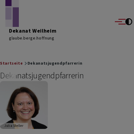
Direkt zum Inhalt
Menü
Dekanat Weilheim
glaube.berge.hoffnung
Breadcrumb
Startseite
Dekanatsjugendpfarrerin
Dekanatsjugendpfarrerin
Julia Steller