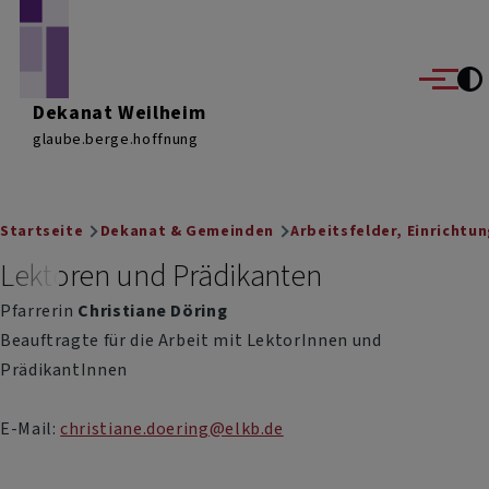
Direkt zum Inhalt
Menü
Dekanat Weilheim
glaube.berge.hoffnung
Breadcrumb
Startseite
Dekanat & Gemeinden
Arbeitsfelder, Einrichtu
Lektoren und Prädikanten
Pfarrerin
Christiane Döring
Beauftragte für die Arbeit mit LektorInnen und
PrädikantInnen
E-Mail:
christiane.doering@elkb.de