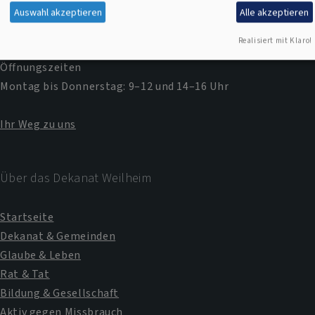
Telefon:
+49 881 9291 40
Auswahl akzeptieren
Alle akzeptieren
E-Mail:
dekanat.weilheim@elkb.de
Realisiert mit Klaro!
Öffnungszeiten
Montag bis Donnerstag: 9–12 und 14–16 Uhr
Ihr Weg zu uns
Über das Dekanat Weilheim
Startseite
Dekanat & Gemeinden
Glaube & Leben
Rat & Tat
Bildung & Gesellschaft
Aktiv gegen Missbrauch