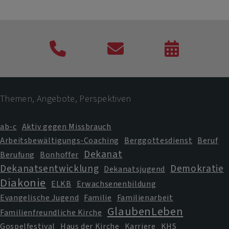
Telefon
Kontaktformular
Veranstaltung
Termine
Themen, Angebote, Perspektiven
ab-c
Aktiv gegen Missbrauch
Arbeitsbewältigungs-Coaching
Berggottesdienst
Beruf
Dekanat
Berufung
Bonhoffer
Dekanatsentwicklung
Demokratie
Dekanatsjugend
Diakonie
ELKB
Erwachsenenbildung
Evangelische Jugend
Familie
Familienarbeit
GlaubenLeben
Familienfreundliche Kirche
Gospelfestival
Haus der Kirche
Karriere
KHS