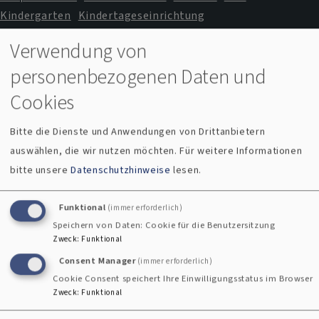
Kindergarten
Kindertageseinrichtung
Kirche im Urlaub
Kircheneintritt
Kirchenkreis
Verwendung von
Kirchenmusik
KITA
Klima
Klinikseelsorge
personenbezogenen Daten und
Kulturdolmetscher
Kriegsdienstverweigerung
Missbrauch
Lindenbichl
MAV
mesner
Cookies
Naturspiritualität
Notfallseelsorge
Patientenvorsorge
Pfarramt
Bitte die Dienste und Anwendungen von Drittanbietern
Pilgern
Profil und Konzentration
Prävention
auswählen, die wir nutzen möchten.
Für weitere Informationen
Schöpfung bewahren
SeeTalk
bitte unsere
Datenschutzhinweise
lesen.
Seniorenarbeit
Seniorenseelsorge
Sommerpredigtreihe
Umweltschutz
Spiritualität
Trauung
Wehrdienst
Funktional
(immer erforderlich)
Weihnachten
Speichern von Daten: Cookie für die Benutzersitzung
Zweck
:
Funktional
Consent Manager
(immer erforderlich)
Kontakt
Cookie Consent speichert Ihre Einwilligungsstatus im Browser
Zweck
:
Funktional
Am Öferl 8 | 82362 Weilheim