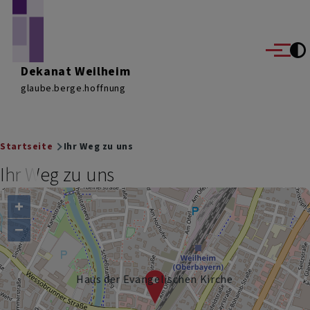
Direkt zum Inhalt
Menü
Dekanat Weilheim
glaube.berge.hoffnung
Breadcrumb
Startseite
Ihr Weg zu uns
Ihr Weg zu uns
+
−
Haus der Evangelischen Kirche