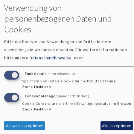
Termine
Verwendung von
personenbezogenen Daten und
Themen, Angebote, Perspektiven
Cookies
ab-c
Aktiv gegen Missbrauch
Bitte die Dienste und Anwendungen von Drittanbietern
Arbeitsbewältigungs-Coaching
Berggottesdienst
Beruf
auswählen, die wir nutzen möchten.
Für weitere Informationen
Dekanat
Berufung
Bonhoffer
bitte unsere
Datenschutzhinweise
lesen.
Dekanatsentwicklung
Demokratie
Dekanatsjugend
Diakonie
ELKB
Erwachsenenbildung
Funktional
(immer erforderlich)
Evangelische Jugend
Familie
Familienarbeit
Speichern von Daten: Cookie für die Benutzersitzung
GlaubenLeben
Zweck
:
Funktional
Familienfreundliche Kirche
Gospelfestival
Haus der Kirche
Karriere
KHS
Consent Manager
(immer erforderlich)
Cookie Consent speichert Ihre Einwilligungsstatus im Browser
Kindergarten
Kindertageseinrichtung
Zweck
:
Funktional
Kirche im Urlaub
Kircheneintritt
Kirchenkreis
Kirchenmusik
KITA
Klima
Klinikseelsorge
Auswahl akzeptieren
Alle akzeptieren
Kulturdolmetscher
Kriegsdienstverweigerung