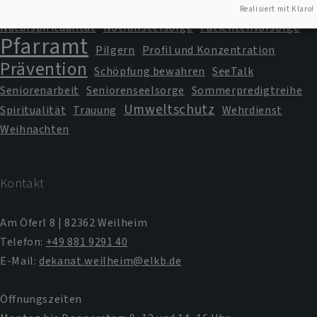
Missbrauch
Lindenbichl
MAV
mesner
Realisiert mit Klaro!
Naturspiritualität
Notfallseelsorge
Patientenvorsorge
Pfarramt
Pilgern
Profil und Konzentration
Prävention
Schöpfung bewahren
SeeTalk
Seniorenarbeit
Seniorenseelsorge
Sommerpredigtreihe
Umweltschutz
Spiritualität
Trauung
Wehrdienst
Weihnachten
Kontakt
Am Öferl 8 | 82362 Weilheim
Telefon:
+49 881 9291 40
E-Mail:
dekanat.weilheim@elkb.de
Öffnungszeiten