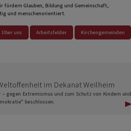
ir fördern Glauben, Bildung und Gemeinschaft,
tig und menschenorientiert.
Über uns
Arbeitsfelder
Kirchengemeinden
eltoffenheit im Dekanat Weilheim
er – gegen Extremismus und zum Schutz von Kindern un
emokratie" beschlossen.
über
Weiterlesen
Gemeinsam
für