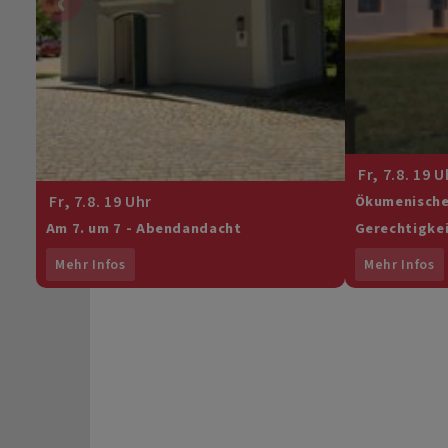
‹
Fr, 7.8. 19 U
Fr, 7.8. 19 Uhr
Ökumenische
Am 7. um 7 - Abendandacht
Gerechtigke
Mehr Infos
Mehr Infos