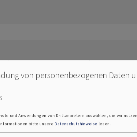
t dem Kind in der Krippe kommt das Gut
nachtsbotschaft des Landesbischofs 2025
dung von personenbezogenen Daten 
s
ienste und Anwendungen von Drittanbietern auswählen, die wir nutze
 Informationen bitte unsere
Datenschutzhinweise
lesen.