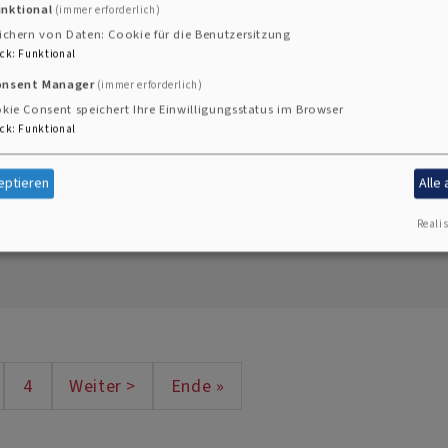
unktional
(immer erforderlich)
ichern von Daten: Cookie für die Benutzersitzung
ck
:
Funktional
onsent Manager
(immer erforderlich)
kie Consent speichert Ihre Einwilligungsstatus im Browser
fach.Evangelisch.Heiraten
ck
:
Funktional
dieser Seite haben wir für Euch alles wichtige rund u
eptieren
Alle
, schaut vorbei.
Realis
4
Weiter >
Ende »
 Seite
ite
Seite
Nächste Seite
Last page