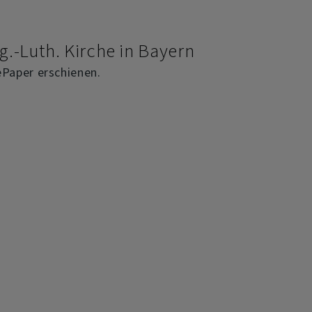
Demokratie,
g.-Luth. Kirche in Bayern
Respekt
und
 ePaper erschienen.
Weltoffenheit
im
Dekanat
Weilheim