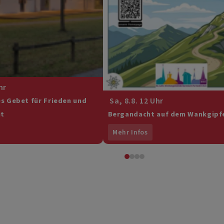
hr
Sa, 8.8. 12 Uhr
s Gebet für Frieden und
it
Bergandacht auf dem Wankgipf
Mehr Infos